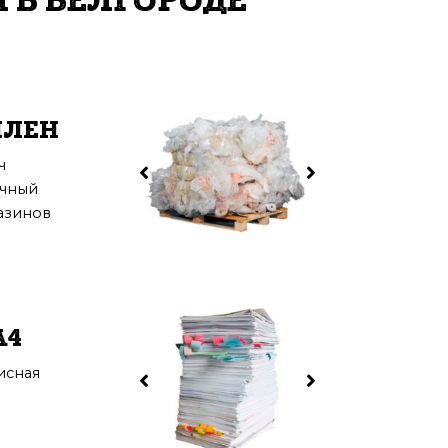
 В БЕЛГОРОДЕ
ИЛЕН
ч
очный
азинов
A4
исная