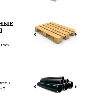
НЫЕ
Ы
 трех
истры
ПНД