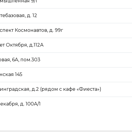
омышленная 9/1
тебазовая, д. 12
спект Космонавтов, д. 99г
лет Октября, д.112А
овая, 6А, пом.303
нская 145
нинградская, д.2 (рядом с кафе «Фиеста»)
декабря, д. 100А/1